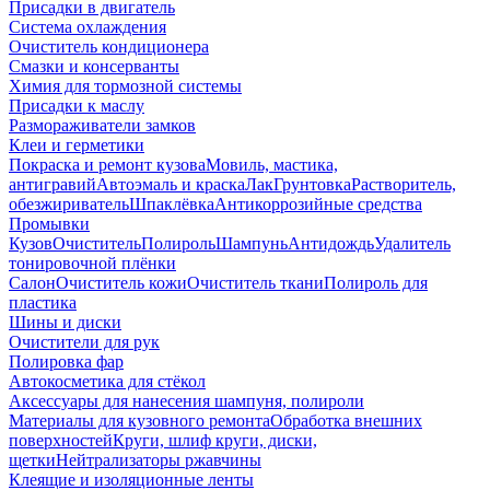
Присадки в двигатель
Система охлаждения
Очиститель кондиционера
Смазки и консерванты
Химия для тормозной системы
Присадки к маслу
Размораживатели замков
Клеи и герметики
Покраска и ремонт кузова
Мовиль, мастика,
антигравий
Автоэмаль и краска
Лак
Грунтовка
Растворитель,
обезжириватель
Шпаклёвка
Антикоррозийные средства
Промывки
Кузов
Очиститель
Полироль
Шампунь
Антидождь
Удалитель
тонировочной плёнки
Салон
Очиститель кожи
Очиститель ткани
Полироль для
пластика
Шины и диски
Очистители для рук
Полировка фар
Автокосметика для стёкол
Аксессуары для нанесения шампуня, полироли
Материалы для кузовного ремонта
Обработка внешних
поверхностей
Круги, шлиф круги, диски,
щетки
Нейтрализаторы ржавчины
Клеящие и изоляционные ленты