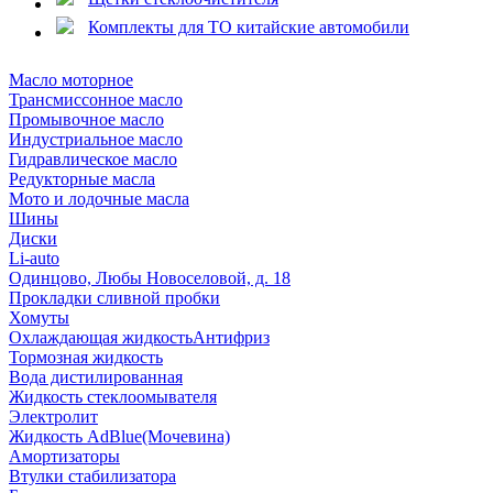
Комплекты для ТО китайские автомобили
Масло моторное
Трансмиссонное масло
Промывочное масло
Индустриальное масло
Гидравлическое масло
Редукторные масла
Мото и лодочные масла
Шины
Диски
Li-auto
Одинцово, Любы Новоселовой, д. 18
Прокладки сливной пробки
Хомуты
Охлаждающая жидкость
Антифриз
Тормозная жидкость
Вода дистилированная
Жидкость стеклоомывателя
Электролит
Жидкость AdBlue(Мочевина)
Амортизаторы
Втулки стабилизатора