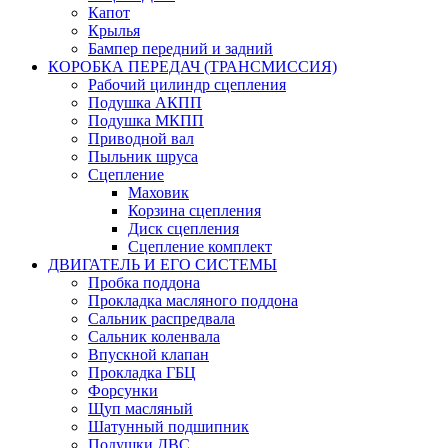
Капот
Крылья
Бампер передний и задний
КОРОБКА ПЕРЕДАЧ (ТРАНСМИССИЯ)
Рабочий цилиндр сцепления
Подушка АКПП
Подушка МКПП
Приводной вал
Пыльник шруса
Сцепление
Маховик
Корзина сцепления
Диск сцепления
Сцепление комплект
ДВИГАТЕЛЬ И ЕГО СИСТЕМЫ
Пробка поддона
Прокладка масляного поддона
Сальник распредвала
Сальник коленвала
Впускной клапан
Прокладка ГБЦ
Форсунки
Щуп масляный
Шатунный подшипник
Подушки ДВС