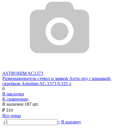
ASTROHIM
AC1373
Размораживатель стекол и замков Анти-лед с крышкой-
скребком Astrohim AC-1373 0.335 л
0
В закладки
К сравнению
В наличии
187 шт.
₽
310
Все цены
-
+
В корзину