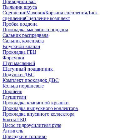
Приводной вал
Пыльник шруса
Сцепление
Маховик
Корзина сцепления
Диск
сцепления
Сцепление комплект
Пробка поддона
Прокладка масляного поддона
Сальник распредвала
Сальник коленвала
Впускной клапан
Прокладка ГБЦ
Форсунки
Щуп масляный
Шатунный подшипник
Подушки ДВС
Комплект прокладок ДВС
Кольца поршневые
Поршень
Глушители
Прокладка клапанной крышки
Прокладка выпускного коллектора
Прокладка впускного коллектора
Болты ГБЦ
Насос гидроусилителя руля
Антигель
Присадки в топливо