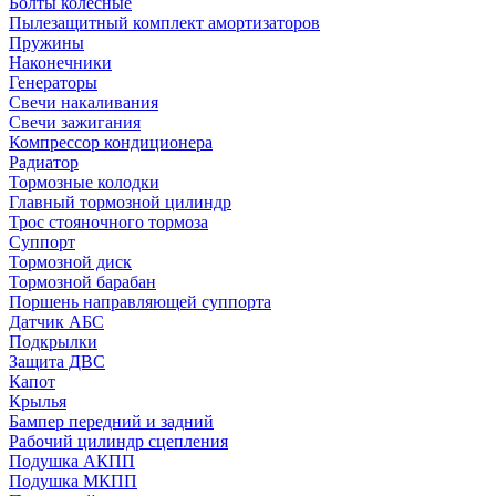
Болты колесные
Пылезащитный комплект амортизаторов
Пружины
Наконечники
Генераторы
Свечи накаливания
Свечи зажигания
Компрессор кондиционера
Радиатор
Тормозные колодки
Главный тормозной цилиндр
Трос стояночного тормоза
Суппорт
Тормозной диск
Тормозной барабан
Поршень направляющей суппорта
Датчик АБС
Подкрылки
Защита ДВС
Капот
Крылья
Бампер передний и задний
Рабочий цилиндр сцепления
Подушка АКПП
Подушка МКПП