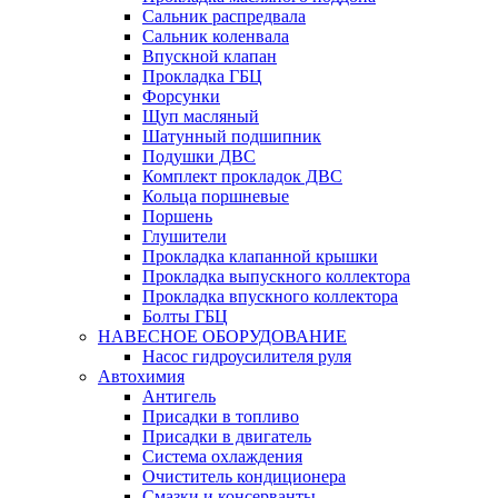
Сальник распредвала
Сальник коленвала
Впускной клапан
Прокладка ГБЦ
Форсунки
Щуп масляный
Шатунный подшипник
Подушки ДВС
Комплект прокладок ДВС
Кольца поршневые
Поршень
Глушители
Прокладка клапанной крышки
Прокладка выпускного коллектора
Прокладка впускного коллектора
Болты ГБЦ
НАВЕСНОЕ ОБОРУДОВАНИЕ
Насос гидроусилителя руля
Автохимия
Антигель
Присадки в топливо
Присадки в двигатель
Система охлаждения
Очиститель кондиционера
Смазки и консерванты