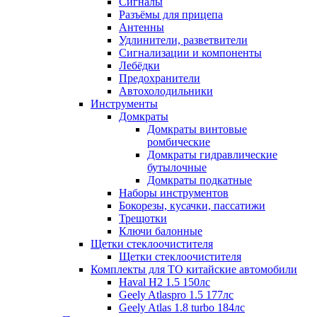
Сигналы
Разъёмы для прицепа
Антенны
Удлинители, разветвители
Сигнализации и компоненты
Лебёдки
Предохранители
Автохолодильники
Инструменты
Домкраты
Домкраты винтовые
ромбические
Домкраты гидравлические
бутылочные
Домкраты подкатные
Наборы инструментов
Бокорезы, кусачки, пассатижи
Трещотки
Ключи балонные
Щетки стеклоочистителя
Щетки стеклоочистителя
Комплекты для ТО китайские автомобили
Haval H2 1.5 150лс
Geely Atlaspro 1.5 177лс
Geely Atlas 1.8 turbo 184лс