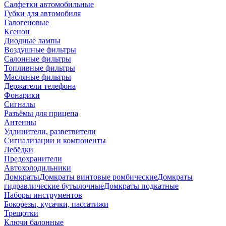
Салфетки автомобильные
Губки для автомобиля
Галогеновые
Ксенон
Диодные лампы
Воздушные фильтры
Салонные фильтры
Топливные фильтры
Масляные фильтры
Держатели телефона
Фонарики
Сигналы
Разъёмы для прицепа
Антенны
Удлинители, разветвители
Сигнализации и компоненты
Лебёдки
Предохранители
Автохолодильники
Домкраты
Домкраты винтовые ромбические
Домкраты
гидравлические бутылочные
Домкраты подкатные
Наборы инструментов
Бокорезы, кусачки, пассатижи
Трещотки
Ключи балонные