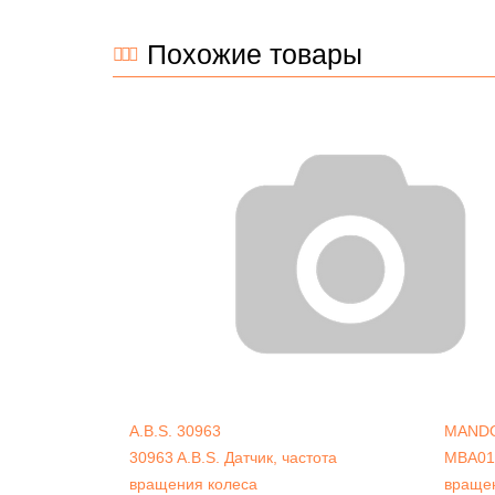
Похожие товары
A.B.S.
30963
MAND
30963 A.B.S. Датчик, частота
MBA01
вращения колеса
враще