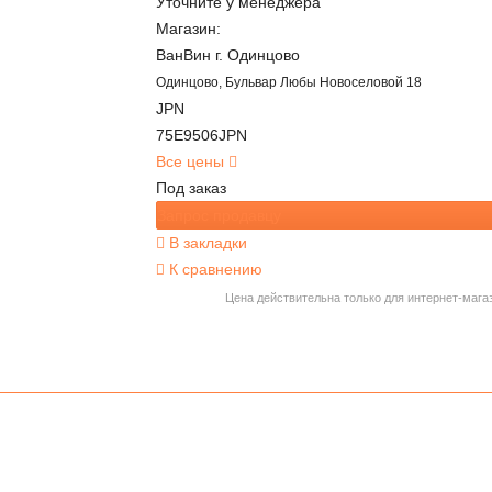
Уточните
у менеджера
Магазин:
ВанВин г. Одинцово
Одинцово, Бульвар Любы Новоселовой 18
JPN
75E9506JPN
Все цены
Под заказ
Запрос продавцу
В закладки
К сравнению
Цена действительна только для интернет-мага